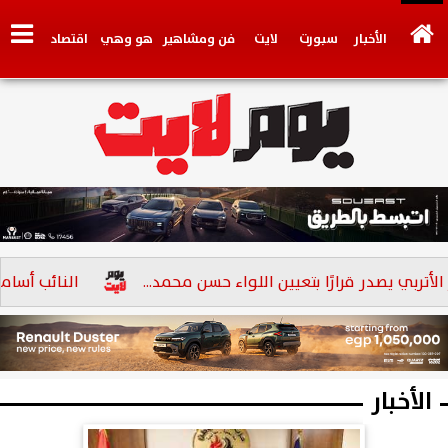
الأخبار
سبورت
لايت
فن ومشاهير
هو وهي
اقتصاد
تكنولوجي
وجهات نظر
فيديو
سيارات
بنوك
يصدر قرارًا بتعيين اللواء حسن محمد...
النائب أسامة أبو العز الإتربي: ثو
الأخبار