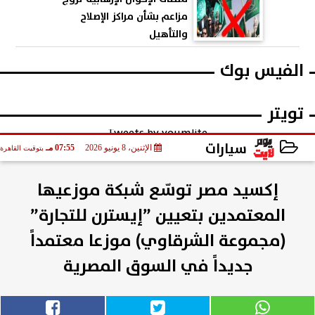
مزاعم بشأن مراكز الإصلاح
والتأهيل
الفيس بوك
تويتر
Tweets by youmlite
سيارات
الإثنين، 8 يونيو 2026
07:55 مـ
بتوقيت القاهرة
2026-06-08 19:55:22
إكسيد مصر توسّع شبكة موزعيها
المعتمدين بتعيين ”إيسترن للتجارة”
(مجموعة الشرقاوي) موزعا معتمداً
جديداً في السوق المصرية