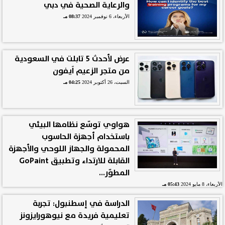
والرعاية الصحية في دبي
الأربعاء، 6 نوفمبر 2024
08:37 مـ
عرض لأحدث 5 تابلت في السعودية
من متجر الزعيم اَيفون
السبت، 26 أكتوبر 2024
04:25 مـ
هواوي توسّع نظامها البيئي
باستخدام أجهزة الحاسوب
المحمولة والجهاز اللوحي والأجهزة
القابلة للارتداء وتطبيق GoPaint
المطوّر...
الأربعاء، 8 مايو 2024
05:43 مـ
الدراسة في إسطنبول: تجربة
تعليمية فريدة مع نيوهورايزونز