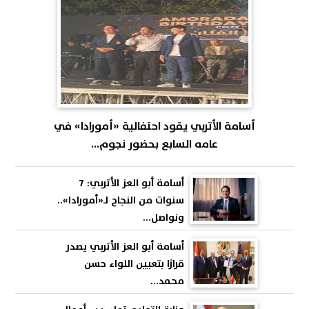
أسامة الأتربي يقود احتفالية «أمورادا» في
عامه السابع بحضور نجوم...
أسامة أبو العز الأتربي: 7
سنوات من النجاح لـ«أمورادا»..
ونواصل...
أسامة أبو العز الأتربي يصدر
قرارًا بتعيين اللواء حسن
محمد...