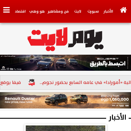
الأخبار
سبورت
لايت
فن ومشاهير
هو وهي
اقتصاد
تكنولوجي
وجهات نظر
فيديو
سيارات
بنوك
«أمورادا» في عامه السابع بحضور نجوم...
فيفا يوقع عقوبة جد
الأخبار