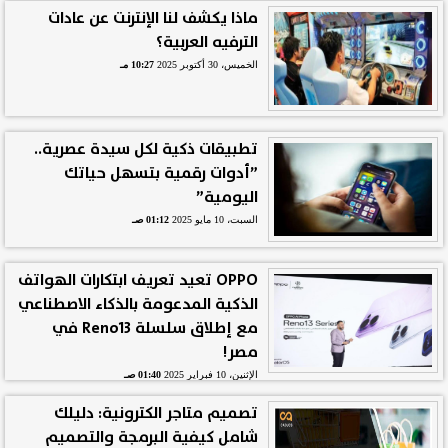
ماذا يكشف لنا الإنترنت عن عادات
الترفيه العربية؟
الخميس، 30 أكتوبر 2025
10:27 مـ
تطبيقات ذكية لكل سيدة عصرية..
”أدوات رقمية بتسهل حياتك
اليومية”
السبت، 10 مايو 2025
01:12 صـ
OPPO تعيد تعريف ابتكارات الهواتف
الذكية المدعومة بالذكاء الاصطناعي
مع إطلاق سلسلة Reno13 في
مصر!
الإثنين، 10 فبراير 2025
01:40 صـ
تصميم متاجر الكترونية: دليلك
شامل كيفية البرمجة والتصميم