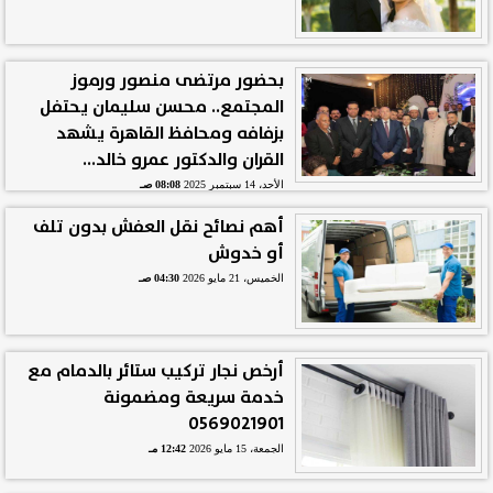
بحضور مرتضى منصور ورموز
المجتمع.. محسن سليمان يحتفل
بزفافه ومحافظ القاهرة يشهد
القران والدكتور عمرو خالد...
الأحد، 14 سبتمبر 2025
08:08 صـ
أهم نصائح نقل العفش بدون تلف
أو خدوش
الخميس، 21 مايو 2026
04:30 صـ
أرخص نجار تركيب ستائر بالدمام مع
خدمة سريعة ومضمونة
0569021901
الجمعة، 15 مايو 2026
12:42 مـ