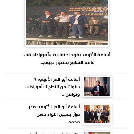
أسامة الأتربي يقود احتفالية «أمورادا» في
عامه السابع بحضور نجوم...
أسامة أبو العز الأتربي: 7
سنوات من النجاح لـ«أمورادا»..
ونواصل...
أسامة أبو العز الأتربي يصدر
قرارًا بتعيين اللواء حسن
محمد...