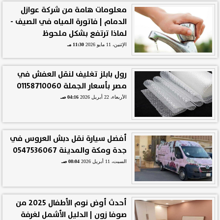
معلومات هامة من شركة عوازل
الدمام | فاتورة المياه في الصيف -
لماذا ترتفع بشكل ملحوظ
الإثنين، 11 مايو 2026
11:30 مـ
رول بابلز تغليف لنقل العفش في
مصر بأسعار الجملة 01158710060
الأربعاء، 22 أبريل 2026
04:16 صـ
أفضل سيارة نقل دبش العروس في
جدة ومكة والمدينة 0547536067
السبت، 11 أبريل 2026
08:04 صـ
أحدث أوض نوم الأطفال 2025 من
صوفا زون | الدليل الأشمل لغرفة