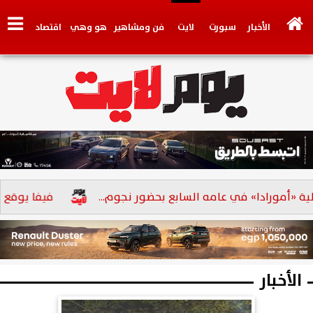
الأخبار
سبورت
لايت
فن ومشاهير
هو وهي
اقتصاد
تكنولوجي
وجهات نظر
فيديو
سيارات
بنوك
أمورادا» في عامه السابع بحضور نجوم...
فيفا يوقع عقوبة جد
الأخبار