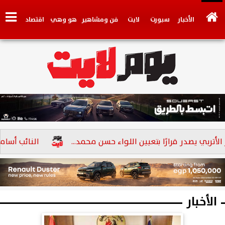
الأخبار
سبورت
لايت
فن ومشاهير
هو وهي
اقتصاد
تكنولوجي
وجهات نظر
فيديو
سيارات
بنوك
ربي يصدر قرارًا بتعيين اللواء حسن محمد...
النائب أسامة أبو العز الإتر
الأخبار