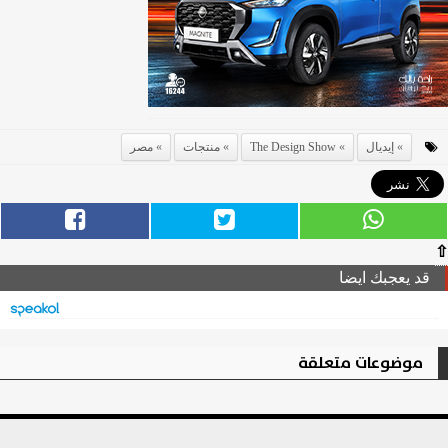
إيديال
The Design Show
منتجات
مصر
⇧
قد يعجبك ايضا
موضوعات متعلقة