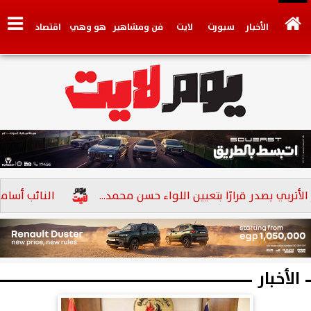
الأخبار
سبورت
لايت
فن ومشاهير
هو وهي
اقتصاد
تكنولوجي
وجهات نظر
فيديو
سيارات
بنوك
بي يصدر قرارًا بتعيين اللواء حسن محمد...
النائب أسامة أبو العز الإتر
الأخبار