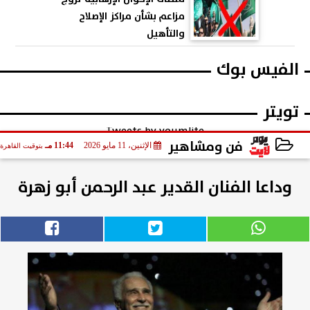
مزاعم بشأن مراكز الإصلاح
والتأهيل
الفيس بوك
تويتر
Tweets by youmlite
فن ومشاهير
الإثنين، 11 مايو 2026
11:44 مـ
بتوقيت القاهرة
2026-05-11 23:44:37
وداعا الفنان القدير عبد الرحمن أبو زهرة