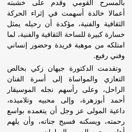
بالمسرح القومي وقدم على خشبته
أعمالا خالدة أسهمت في إثراء الحركة
الثقافية والفنية، مؤكدة أن رحيله يمثل
خسارة كبيرة للساحة الثقافية والفنية، لما
امتلكه من موهبة فريدة وحضور إنساني
وفني رفيع.
وتقدمت الدكتورة جيهان زكي بخالص
التعازي والمواساة إلى أسرة الفنان
الراحل، وعلى رأسهم نجله الموسيقار
أحمد أبوزهرة، وإلى محبيه وتلاميذه،
داعية المولى عز وجل أن يتغمده بواسع
رحمته، ويسكنه فسيح جناته، وأن يلهم
أهله ومحبيه الصبر والسلوان.