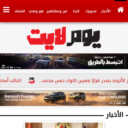
الأخبار
سبورت
لايت
فن ومشاهير
هو وهي
اقتصاد
تكنولوجي
وجهات نظر
فيديو
سيارات
بنوك
بي يصدر قرارًا بتعيين اللواء حسن محمد...
النائب أسامة أبو العز الإترب
الأخبار