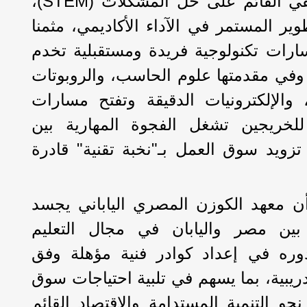
في الجودة والتعلم التطبيقي القائم على حل المشكلات (STEM)،
ير المستمر في الآداء الأكاديمي، مثمنا
ارات تكنولوجية فريدة ومستقبلية تخدم
وفي مقدمتها علوم الحاسب، والروبوتات
 والإلكترونيات الدقيقة وتفتح مسارات
لخريجين تشغل الفجوة المهارية بين
زويد سوق العمل بـ"نخبة تقنية" قادرة
 أن معهد الكوزن المصري الياباني يجسد
بين مصر واليابان في مجال التعليم
دوره في إعداد كوادر فنية مؤهلة وفق
دريبية، بما يسهم في تلبية احتياجات سوق
حو التنمية المستدامة والاقتصاد القائم