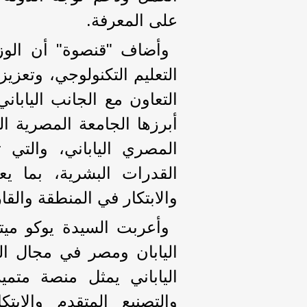
على المعرفة.
وأضاف "قنصوة" أن الوزار
التعليم التكنولوجي، وتعزيز
التعاون مع الجانب اليابا
أبرزها الجامعة المصرية الي
المصري الياباني، والتي 
القدرات البشرية، بما ي
والابتكار في المنطقة والقار
وأعربت السيدة يوكو ميتس
اليابان ومصر في مجال ال
الياباني يمثل منصة متميز
والتصنيع المتقدم والاب