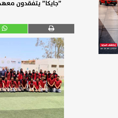
”جايكا” يتفقدون معهد 