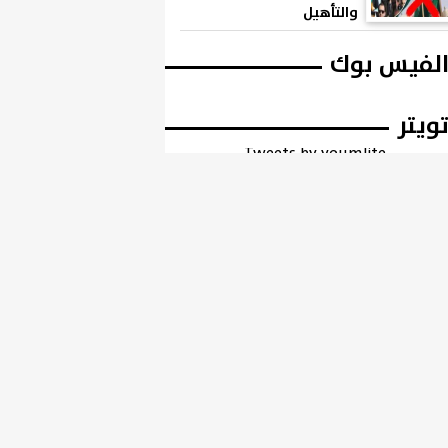
والتأهيل
لفيس بوك
ويتر
Tweets by youmlite