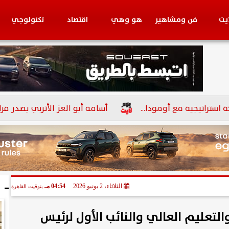
ايت
فن ومشاهير
هو وهي
اقتصاد
تكنولوجي
بنوك
ية مع أومودا...
أسامة أبو العز الأتربي يصدر قرارًا بتعيي
ا
الثلاثاء، 2 يونيو 2026
04:54 مـ
بتوقيت القاهرة
والتعليم العالي والنائب الأول لرئيس