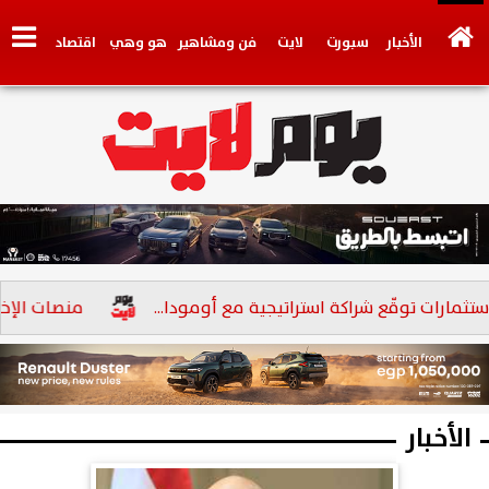
الأخبار
سبورت
لايت
فن ومشاهير
هو وهي
اقتصاد
تكنولوجي
وجهات نظر
فيديو
سيارات
بنوك
ت توقّع شراكة استراتيجية مع أومودا...
منصات الإخوان ال
الأخبار