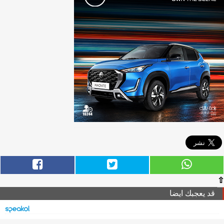
⇧
قد يعجبك ايضا