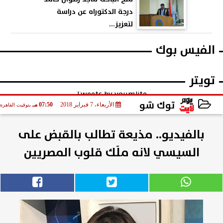
درجة الدكتوراه عن دراسة
لتعزيز...
الفيس بوك
تويتر
Tweets by youmlite
توك شو
الأربعاء، 7 فبراير 2018
07:50 مـ
بتوقيت القاهرة
2018-02-07 19:50:09
بالفيديو.. مذيعة تطالب بالقبض على
السيسي لانه ملَك قلوب المصريين