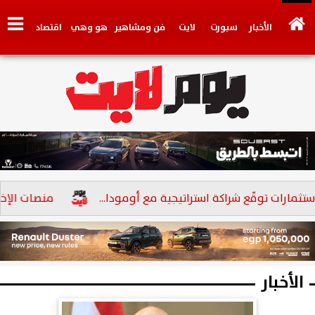
الأخبار
سبورت
لايت
فن ومشاهير
هو وهي
اقتصاد
تكنولوجي
وجهات نظر
فيديو
سيارات
بنوك
ات توقّع شراكة استراتيجية مع أومودا...
منصات الإخوان ا
الأخبار