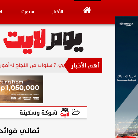
الأخبار
سبورت
ل
أهم الأخبار
أسامة أبو العز الأتربي: 7 سنوات من النجاح لـ«أمورادا».. ونواصل...
شوكة وسكينة
2016-04-21 21:25:33
ثماني فوائد 