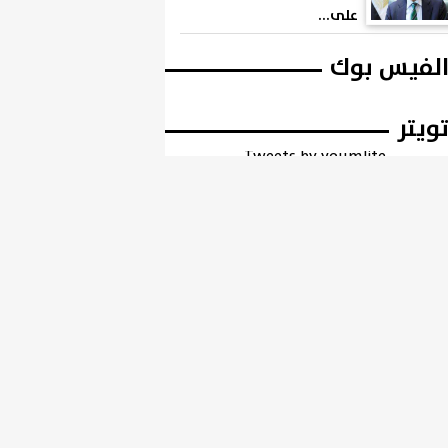
على...
لفيس بوك
ويتر
Tweets by youmlite