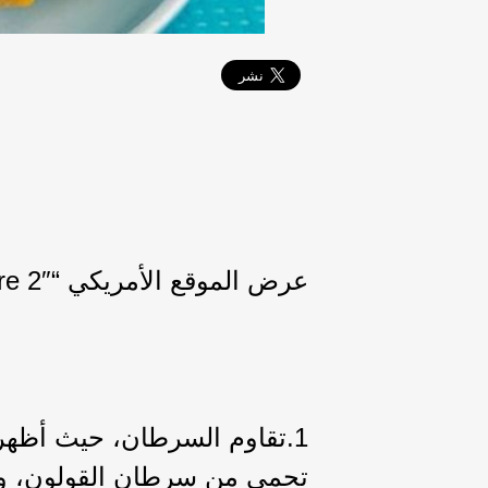
عرض الموقع الأمريكي “care 2″ أهم 8 فوائد صحية لـ " المانجو " وهي:
1.تقاوم السرطان، حيث أظه
تحمي من سرطان القولون، و