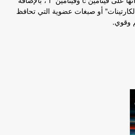
تقوي جهاز المناعة، لاحتوائها على فيتامين c وفيتامين “أ”، بالإضافة
من “الكارتينات” أو صبغات عضوية التي تحافظ
 وقوي.