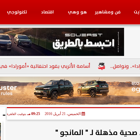
ايت
فن ومشاهير
هو وهي
اقتصاد
تكنولوجي
بنوك
أسامة الأتربي يقود احتفالية «أمورادا» في عامه الساب
ا
الخميس، 21 أبريل 2016
09:25 مـ
بتوقيت القاهرة
صحية مذهلة لـ " المانجو "