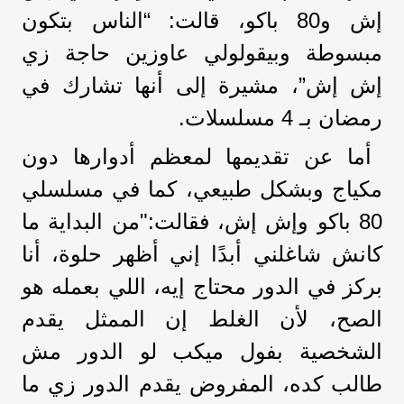
إش و80 باكو، قالت: “الناس بتكون
مبسوطة وبيقولولي عاوزين حاجة زي
إش إش”، مشيرة إلى أنها تشارك في
رمضان بـ 4 مسلسلات.
أما عن تقديمها لمعظم أدوارها دون
مكياج وبشكل طبيعي، كما في مسلسلي
80 باكو وإش إش، فقالت:"من البداية ما
كانش شاغلني أبدًا إني أظهر حلوة، أنا
بركز في الدور محتاج إيه، اللي بعمله هو
الصح، لأن الغلط إن الممثل يقدم
الشخصية بفول ميكب لو الدور مش
طالب كده، المفروض يقدم الدور زي ما