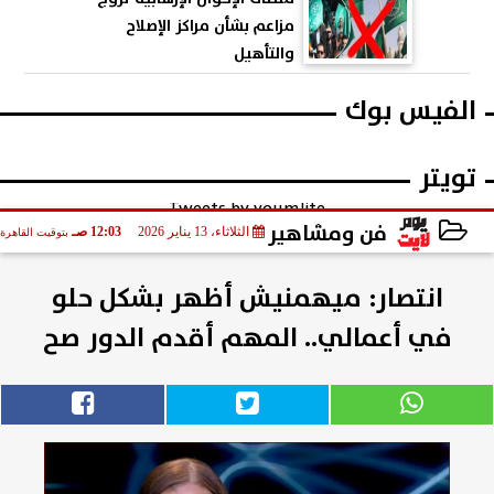
مزاعم بشأن مراكز الإصلاح
والتأهيل
الفيس بوك
تويتر
Tweets by youmlite
فن ومشاهير
الثلاثاء، 13 يناير 2026
12:03 صـ
بتوقيت القاهرة
2026-01-13 00:03:59
انتصار: ميهمنيش أظهر بشكل حلو
في أعمالي.. المهم أقدم الدور صح