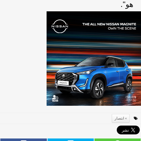
هو".
انتصار