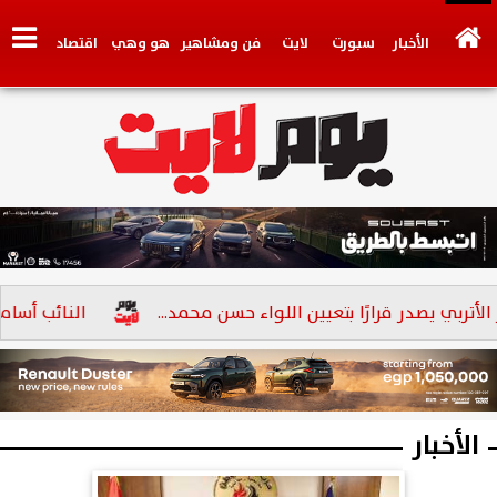
الأخبار
سبورت
لايت
فن ومشاهير
هو وهي
اقتصاد
تكنولوجي
وجهات نظر
فيديو
سيارات
بنوك
بي يصدر قرارًا بتعيين اللواء حسن محمد...
النائب أسامة أبو العز الإترب
الأخبار