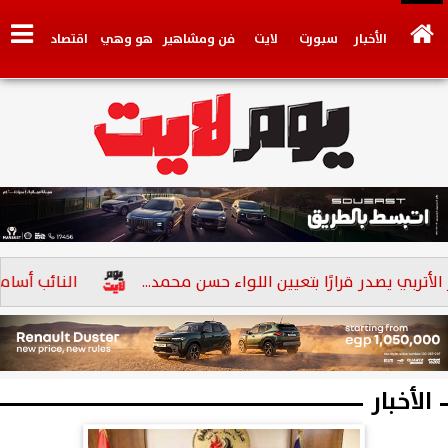
الأخبار
سبورت
لايت
فن ومشاهير
هو وهي
اقتصاد
تكنولوجي
وجهات نظر
فيديو
سيارات
بنوك
بي يصدر قرارًا بتعيين اللواء حسن محمد...
النائب أسامة أبو العز الإتر
الأخبار