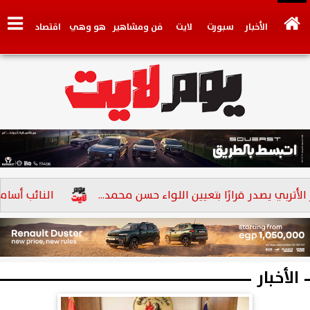
الأخبار
سبورت
لايت
فن ومشاهير
هو وهي
اقتصاد
تكنولوجي
وجهات نظر
فيديو
سيارات
بنوك
يصدر قرارًا بتعيين اللواء حسن محمد...
النائب أسامة أبو العز الإتربي: ثو
الأخبار