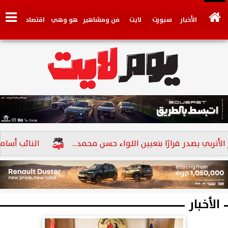
الأخبار
سبورت
لايت
فن ومشاهير
هو وهي
اقتصاد
تكنولوجي
وجهات نظر
فيديو
سيارات
بنوك
بي يصدر قرارًا بتعيين اللواء حسن محمد...
النائب أسامة أبو العز الإتر
الأخبار