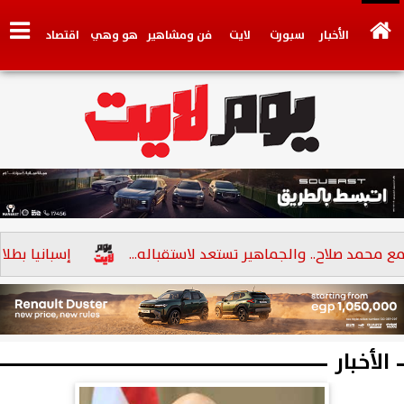
الأخبار
سبورت
لايت
فن ومشاهير
هو وهي
اقتصاد
تكنولوجي
وجهات نظر
فيديو
سيارات
بنوك
د صلاح.. والجماهير تستعد لاستقباله...
إسبانيا بطلا لكأس 
الأخبار