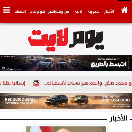
الأخبار
سبورت
لايت
فن ومشاهير
هو وهي
اقتصاد
تكنولوجي
وجهات نظر
فيديو
سيارات
بنوك
. والجماهير تستعد لاستقباله...
إسبانيا بطلا لكأس العالم 
الأخبار