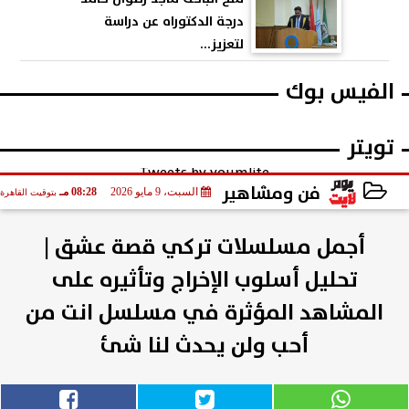
درجة الدكتوراه عن دراسة
لتعزيز...
الفيس بوك
تويتر
Tweets by youmlite
فن ومشاهير
السبت، 9 مايو 2026
08:28 مـ
بتوقيت القاهرة
2026-05-09 20:28:10
أجمل مسلسلات تركي قصة عشق |
تحليل أسلوب الإخراج وتأثيره على
المشاهد المؤثرة في مسلسل انت من
أحب ولن يحدث لنا شئ