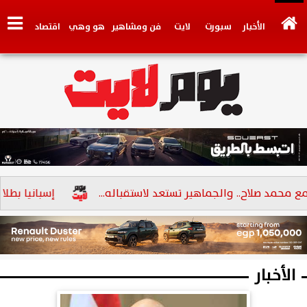
الأخبار
سبورت
لايت
فن ومشاهير
هو وهي
اقتصاد
تكنولوجي
وجهات نظر
فيديو
سيارات
بنوك
د صلاح.. والجماهير تستعد لاستقباله...
إسبانيا بطلا لكأس 
الأخبار