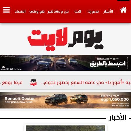
الأخبار
سبورت
لايت
فن ومشاهير
هو وهي
اقتصاد
تكنولوجي
وجهات نظر
فيديو
سيارات
بنوك
«أمورادا» في عامه السابع بحضور نجوم...
فيفا يوقع عقوبة جد
الأخبار