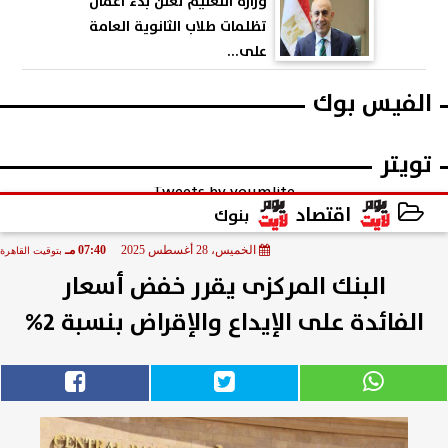
وزارة التعليم تعلن بدء أعمال
تظلمات طلاب الثانوية العامة
على...
الفيس بوك
تويتر
Tweets by youmlite
اقتصاد
بنوك
الخميس، 28 أغسطس 2025
07:40 مـ
بتوقيت القاهرة
2025-08-28 19:40:34
البنك المركزى يقرر خفض أسعار
الفائدة على الإيداع والإقراض بنسبة 2%