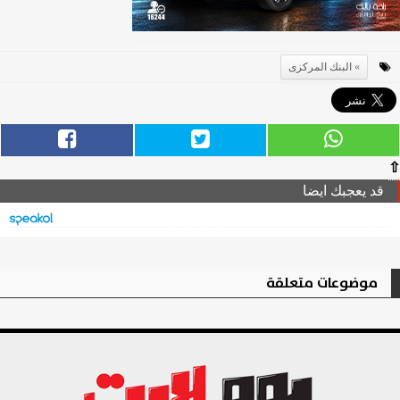
البنك المركزى
⇧
قد يعجبك ايضا
موضوعات متعلقة