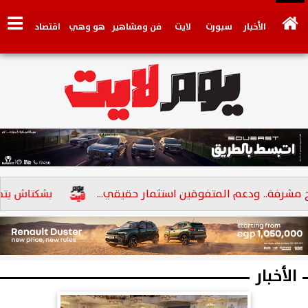
الأخبار
سبورت
لايت
فن ومشاهير
هو وهي
اقتصاد
تكنولوجي
وجهات نظر
فيديو
سيارات
بنوك
رفة.. ودعم المتفوقين استثمار حقيقي...
بشكتاش يتجه لل
الأخبار