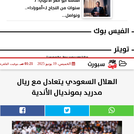
أسامة أبو العز الأتربي: 7
سنوات من النجاح لـ«أمورادا»..
ونواصل...
الفيس بوك
تويتر
Tweets by youmlite
سبورت
الخميس، 19 يونيو 2025
01:21 صـ
بتوقيت القاهرة
2025-06-19 01:21:03
الهلال السعودي يتعادل مع ريال
مدريد بمونديال الأندية