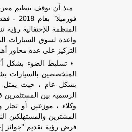
منذ أن توقف تنظيم معرض
فورميلا"
المنظمة للإحتفالية رؤية ت
واعدة لسوق السيارات ال
التركيز على عدة محاور أهم
• تسليط الضوء بشكل أكب
المتخصصين بالسيارات بش
بشكل عام ، حيث يمثل هذ
الرسمية بين المستثمرين ف
وكلاء ، موزعين أو تجار 
المشترين والمستهلكين النه
فرض رؤية تقديم "جوائز إخ