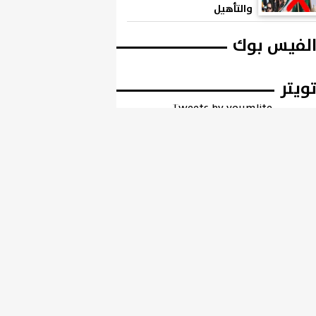
والتأهيل
لفيس بوك
ويتر
Tweets by youmlite