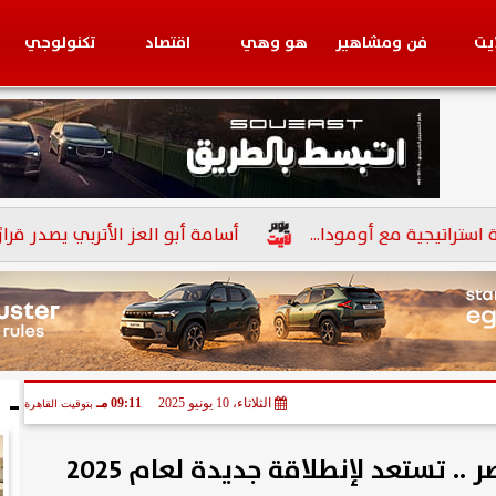
ايت
فن ومشاهير
هو وهي
اقتصاد
تكنولوجي
بنوك
 مع أومودا...
أسامة أبو العز الأتربي يصدر قرارًا بتعيين 
ا
الثلاثاء، 10 يونيو 2025
09:11 مـ
بتوقيت القاهرة
.. تستعد لإنطلاقة جديدة لعام 2025