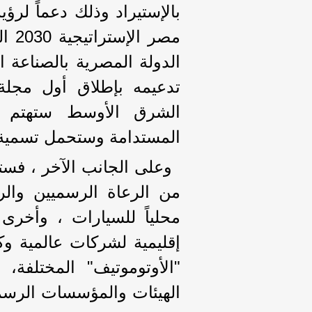
بالإستيراد وذلك دعماً لرؤية
مصر 
الدولة المصرية بالصناعة ا
تدعيمه بإطلاق أول مجل
الشرق الأوسط ستهتم بوس
المستدامة وستحمل تسمية "reen Mobility
وعلى الجانب الآخر ، فستح
من الرعاة الرسميين والر
محلياً للسيارات ، وأخرى
إقليمية لشركات عالمية وك
"الأوتوموتيف" المختلفة
الهيئات والمؤسسات الرسمي