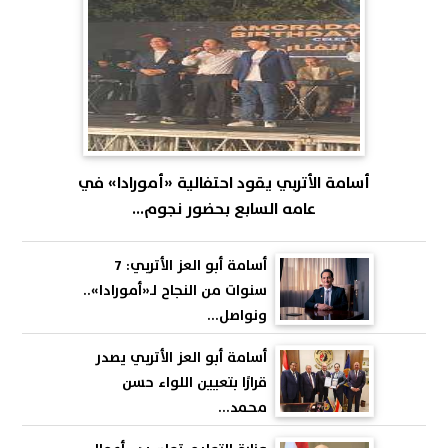
أسامة الأتربي يقود احتفالية «أمورادا» في
عامه السابع بحضور نجوم...
أسامة أبو العز الأتربي: 7
سنوات من النجاح لـ«أمورادا»..
ونواصل...
أسامة أبو العز الأتربي يصدر
قرارًا بتعيين اللواء حسن
محمد...