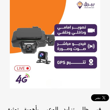
في ظل تزايد الوعي بأهمية توثيق