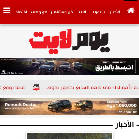
الأخبار
سبورت
لايت
فن ومشاهير
هو وهي
اقتصاد
تكنولوجي
وجهات نظر
فيديو
سيارات
بنوك
رادا» في عامه السابع بحضور نجوم...
فيفا يوقع عقوبة جديدة ع
الأخبار