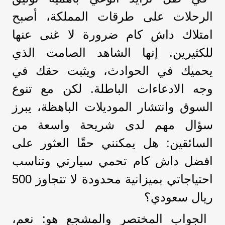
الرحلات على طرقات المملكة، أصبح
امتلاك داش كام ضرورة لا غنى عنها
للكثيرين. إنها الشاهد الصامت الذي
يحميك في الحوادث، ويثبت حقك في
وجه الادعاءات الباطلة. لكن مع تنوع
السوق وانتشار الموديلات الباهظة، يبرز
سؤال مهم لدى شريحة واسعة من
السائقين: هل يمكنني حقًا العثور على
افضل داش كام تحمي سيارتي وتناسب
احتياجاتي بميزانية محدودة لا تتجاوز 500
ريال سعودي؟
الجواب المختصر والمشجع هو: نعم،