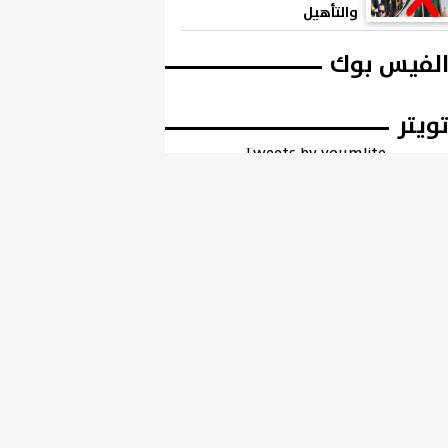
والتأهيل
لفيس بوك
ويتر
Tweets by youmlite