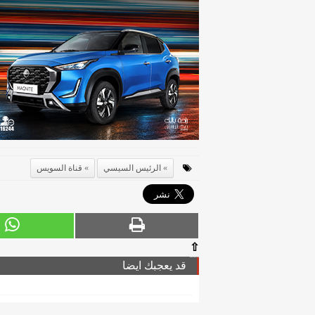
الرئيس السيسي
قناة السويس
⇧
قد يعجبك ايضا