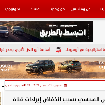
ايت
فن ومشاهير
هو وهي
اقتصاد
تكنولوجي
بنوك
ة مع أومودا...
أسامة أبو العز الأتربي يصدر قرارًا بتعيين
ا
الخميس، 26 ديسمبر 2024
08:28 مـ
بتوقيت القاهرة
س السيسي بسبب انخفاض إيرادات قناة