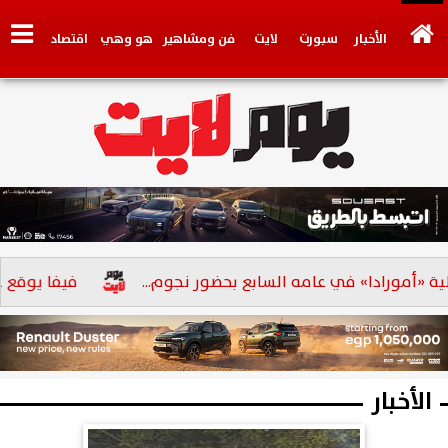
الأخبار
سبورت
لايت
فن ومشاهير
هو وهي
اقتصاد
تكنولوجي
وجهات نظر
فيديو
سيارات
بنوك
ورادا» في عامه السابع بحضور نجوم...
فيفا يوقع عقوبة جديدة
الأخبار