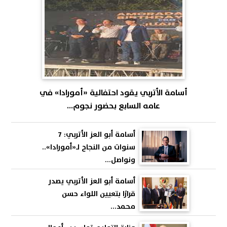
أسامة الأتربي يقود احتفالية «أمورادا» في
عامه السابع بحضور نجوم...
أسامة أبو العز الأتربي: 7
سنوات من النجاح لـ«أمورادا»..
ونواصل...
أسامة أبو العز الأتربي يصدر
قرارًا بتعيين اللواء حسن
محمد...