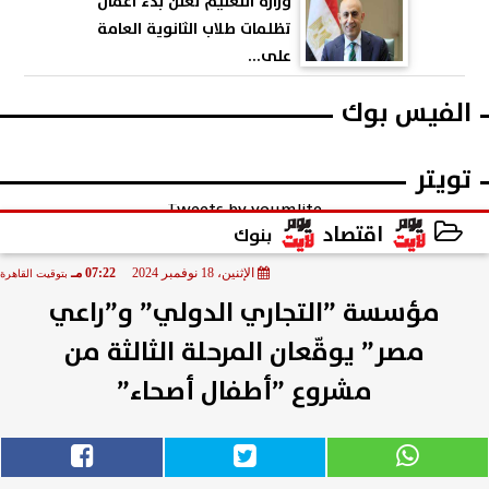
وزارة التعليم تعلن بدء أعمال
تظلمات طلاب الثانوية العامة
على...
الفيس بوك
تويتر
Tweets by youmlite
اقتصاد
بنوك
الإثنين، 18 نوفمبر 2024
07:22 مـ
بتوقيت القاهرة
2024-11-18 19:22:39
مؤسسة ”التجاري الدولي” و”راعي
مصر” يوقّعان المرحلة الثالثة من
مشروع ”أطفال أصحاء”